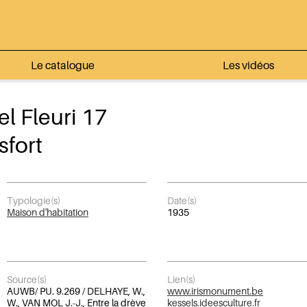
Le catalogue
Les vidéos
l Fleuri 17
sfort
Typologie(s)
Date(s)
Maison d'habitation
1935
Source(s)
Lien(s)
AUWB/ PU. 9.269 / DELHAYE, W.,
www.irismonument.be
W., VAN MOL J.-J., Entre la drève
kessels.ideesculture.fr