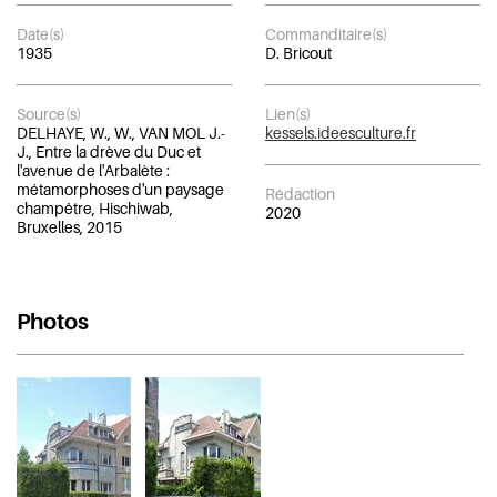
Date(s)
Commanditaire(s)
1935
D. Bricout
Source(s)
Lien(s)
DELHAYE, W., W., VAN MOL J.-
kessels.ideesculture.fr
J., Entre la drève du Duc et
l'avenue de l'Arbalète :
métamorphoses d'un paysage
Rédaction
champêtre, Hischiwab,
2020
Bruxelles, 2015
Photos