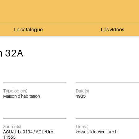
Le catalogue
Les vidéos
n 32A
Typologie(s)
Date(s)
Maison d'habitation
1935
Source(s)
Lien(s)
ACU/Urb. 9134 / ACU/Urb.
kessels.ideesculture.fr
11553