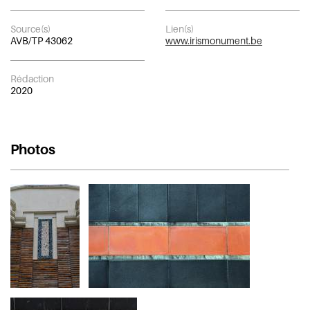
Source(s)
Lien(s)
AVB/TP 43062
www.irismonument.be
Rédaction
2020
Photos