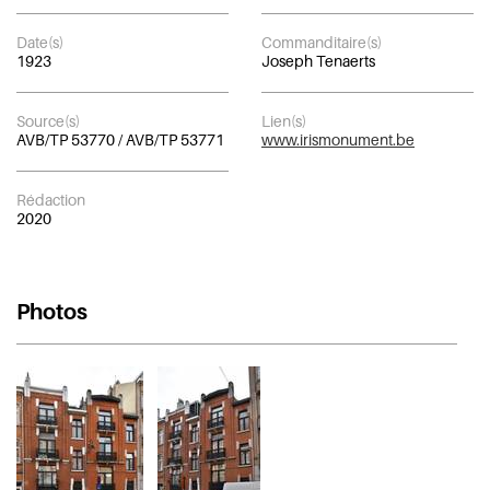
Date(s)
Commanditaire(s)
1923
Joseph Tenaerts
Source(s)
Lien(s)
AVB/TP 53770 / AVB/TP 53771
www.irismonument.be
Rédaction
2020
Photos