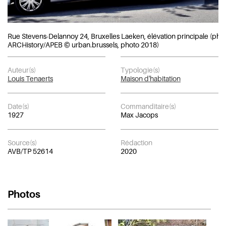
Rue Stevens-Delannoy 24, Bruxelles Laeken, élévation principale (pho
ARCHistory/APEB © urban.brussels, photo 2018)
Auteur(s)
Typologie(s)
Louis Tenaerts
Maison d'habitation
Date(s)
Commanditaire(s)
1927
Max Jacops
Source(s)
Rédaction
AVB/TP 52614
2020
Photos