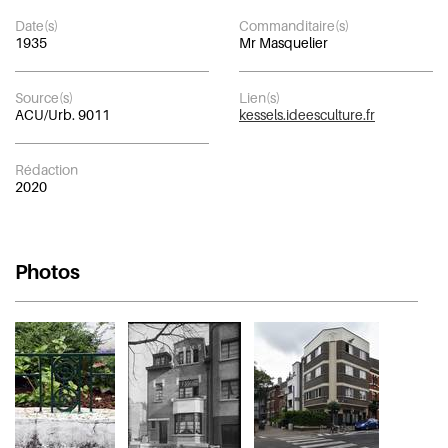
Date(s)
Commanditaire(s)
1935
Mr Masquelier
Source(s)
Lien(s)
ACU/Urb. 9011
kessels.ideesculture.fr
Rédaction
2020
Photos