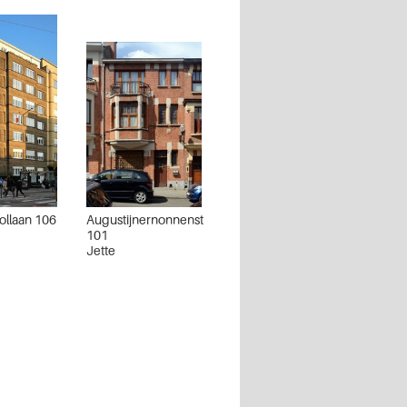
llaan 106
Augustijnernonnenstraat
101
Jette