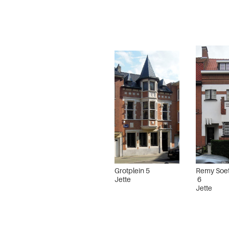
Grotplein 5
Remy Soet
Jette
6
Jette