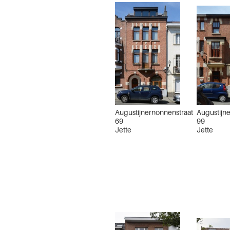
Augustijnernonnenstraat
Augustijn
69
99
Jette
Jette