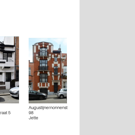
Augustijnernonnenstraat
raat 5
98
Jette