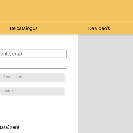
De catalogus
De video's
Kenmerken
Status
ta(a)t(en)