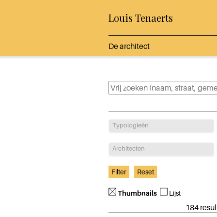
Louis Tenaerts
De architect
Typologieën
Architecten
Thumbnails
Lijst
184 resul