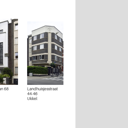
an 68
Landhuisjesstraat
44-46
Ukkel